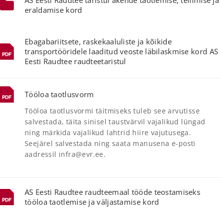
AS Eesti Raudtee taristul akende taotlemise, tellimise ja
eraldamise kord
Ebagabariitsete, raskekaaluliste ja kõikide
transportööridele laaditud veoste läbilaskmise kord AS
Eesti Raudtee raudteetaristul
Tööloa taotlusvorm
Tööloa taotlusvormi täitmiseks tuleb see arvutisse
salvestada, täita sinisel taustvärvil vajalikud lüngad
ning märkida vajalikud lahtrid hiire vajutusega.
Seejärel salvestada ning saata manusena e-posti
aadressil
infra@evr.ee
.
AS Eesti Raudtee raudteemaal tööde teostamiseks
tööloa taotlemise ja väljastamise kord