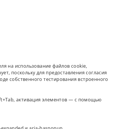
еля на использование файлов cookie,
ует, поскольку для предоставления согласия
ходе собственного тестирования встроенного
ft+Tab, активация элементов — с помощью
a-expanded и aria-haspopup.