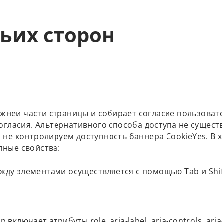
ьих сторон
ижней части страницы и собирает согласие пользоват
гласия. Альтернативного способа доступа не существ
не контролируем доступность баннера CookieYes. В 
ные свойства:
жду элементами осуществляется с помощью Tab и Shi
ключает атрибуты role, aria-label, aria-controls, ari