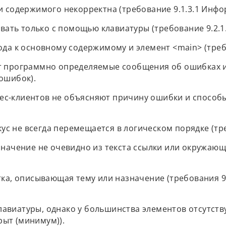
 и содержимого некорректна (требование 9.1.3.1 Инфо
ть только с помощью клавиатуры (требование 9.2.1.
ода к основному содержимому и элемент <main> (требо
ют программно определяемые сообщения об ошибках 
 ошибок).
с-клиентов не объясняют причину ошибки и способы 
с не всегда перемещается в логическом порядке (треб
значение не очевидно из текста ссылки или окружающе
ка, описывающая тему или назначение (требования 9.2
лавиатуры, однако у большинства элементов отсутств
крыт (минимум)).