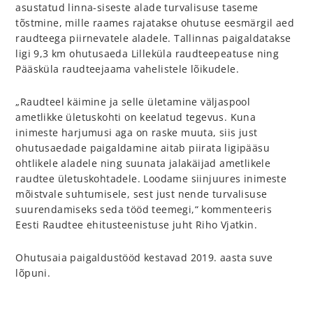
asustatud linna-siseste alade turvalisuse taseme
tõstmine, mille raames rajatakse ohutuse eesmärgil aed
raudteega piirnevatele aladele. Tallinnas paigaldatakse
ligi 9,3 km ohutusaeda Lilleküla raudteepeatuse ning
Pääsküla raudteejaama vahelistele lõikudele.
„Raudteel käimine ja selle ületamine väljaspool
ametlikke ületuskohti on keelatud tegevus. Kuna
inimeste harjumusi aga on raske muuta, siis just
ohutusaedade paigaldamine aitab piirata ligipääsu
ohtlikele aladele ning suunata jalakäijad ametlikele
raudtee ületuskohtadele. Loodame siinjuures inimeste
mõistvale suhtumisele, sest just nende turvalisuse
suurendamiseks seda tööd teemegi,“ kommenteeris
Eesti Raudtee ehitusteenistuse juht Riho Vjatkin.
Ohutusaia paigaldustööd kestavad 2019. aasta suve
lõpuni.