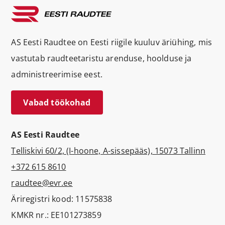
AS Eesti Raudtee on Eesti riigile kuuluv äriühing, mis
vastutab raudteetaristu arenduse, hoolduse ja
administreerimise eest.
Vabad töökohad
AS Eesti Raudtee
Telliskivi 60/2, (I-hoone, A-sissepääs), 15073 Tallinn
+372 615 8610
raudtee@evr.ee
Äriregistri kood: 11575838
KMKR nr.: EE101273859