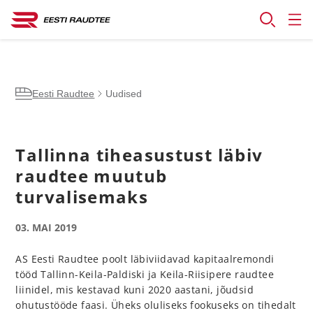
Eesti Raudtee
Uudised
Tallinna tiheasustust läbiv
raudtee muutub
turvalisemaks
03. MAI 2019
AS Eesti Raudtee poolt läbiviidavad kapitaalremondi
tööd Tallinn-Keila-Paldiski ja Keila-Riisipere raudtee
liinidel, mis kestavad kuni 2020 aastani, jõudsid
ohutustööde faasi. Üheks oluliseks fookuseks on tihedalt