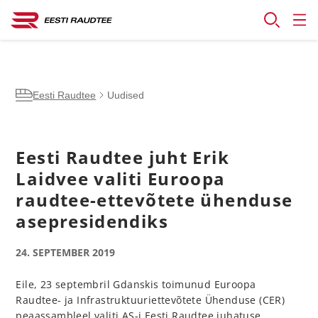
Eesti Raudtee
Uudised
Eesti Raudtee juht Erik
Laidvee valiti Euroopa
raudtee-ettevõtete ühenduse
asepresidendiks
24. SEPTEMBER 2019
Eile, 23 septembril Gdanskis toimunud Euroopa
Raudtee- ja Infrastruktuuriettevõtete Ühenduse (CER)
peaassambleel valiti AS-i Eesti Raudtee juhatuse