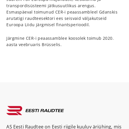
transpordisüsteemi jätkusuutlikus arengus.
Esmaspäeval toimunud CER-i peaassambleel Gdanskis
arutatigi raudteesektori ees seisvaid väljakutseid
Euroopa Liidu järgmisel finantsperioodil.
Järgmine CER-i peaassamblee koosolek toimub 2020.
aasta veebruaris Brüsselis.
AS Eesti Raudtee on Eesti riigile kuuluv äriühing, mis