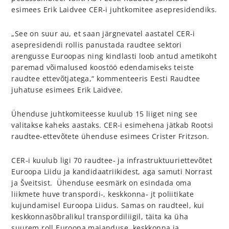
esimees Erik Laidvee CER-i juhtkomitee asepresidendiks.
„See on suur au, et saan järgnevatel aastatel CER-i
asepresidendi rollis panustada raudtee sektori
arengusse Euroopas ning kindlasti loob antud ametikoht
paremad võimalused koostöö edendamiseks teiste
raudtee ettevõtjatega,“ kommenteeris Eesti Raudtee
juhatuse esimees Erik Laidvee.
Ühenduse juhtkomiteesse kuulub 15 liiget ning see
valitakse kaheks aastaks. CER-i esimehena jätkab Rootsi
raudtee-ettevõtete ühenduse esimees Crister Fritzson.
CER-i kuulub ligi 70 raudtee- ja infrastruktuuriettevõtet
Euroopa Liidu ja kandidaatriikidest, aga samuti Norrast
ja Šveitsist. Ühenduse eesmärk on esindada oma
liikmete huve transpordi-, keskkonna- jt poliitikate
kujundamisel Euroopa Liidus. Samas on raudteel, kui
keskkonnasõbralikul transpordiliigil, täita ka üha
suurem roll Euroopa majanduse, keskkonna ja