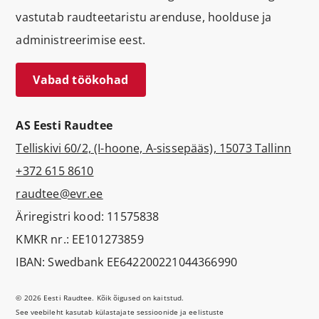
vastutab raudteetaristu arenduse, hoolduse ja
administreerimise eest.
Vabad töökohad
AS Eesti Raudtee
Telliskivi 60/2, (I-hoone, A-sissepääs), 15073 Tallinn
+372 615 8610
raudtee@evr.ee
Äriregistri kood: 11575838
KMKR nr.: EE101273859
IBAN: Swedbank EE642200221044366990
© 2026 Eesti Raudtee. Kõik õigused on kaitstud.
See veebileht kasutab külastajate sessioonide ja eelistuste