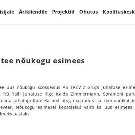
isijale
Ärikliendile
Projektid
Ohutus
Koolituskes
udtee nõukogu esimees
dtee uus nõukogu koosseisus AS TREV-2 Grupi juhatuse esime
 RB Raili juhatuse liige Kaido Zimmermann, Soraineni partn
konna juhataja Kaie Karniol ning majandus- ja kommunikatsi
neveer. Nõukogu esimesel koosolekul valiti ka uus esimees,
olmeks aastaks.