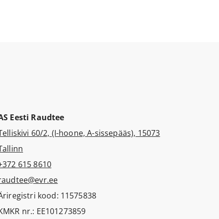
AS Eesti Raudtee
Telliskivi 60/2, (I-hoone, A-sissepääs), 15073
Tallinn
+372 615 8610
raudtee@evr.ee
Äriregistri kood: 11575838
KMKR nr.: EE101273859