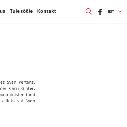
kus
Tule tööle
Kontakt
EST
es Sven Pertens,
er Carri Ginter,
ooniministeeriumi
 kelleks sai Sven