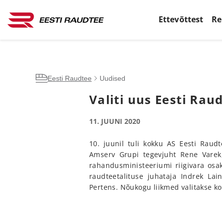
Ettevõttest
Re
Eesti Raudtee
Uudised
Valiti uus Eesti Ra
11. JUUNI 2020
10. juunil tuli kokku AS Eesti Rau
Amserv Grupi tegevjuht Rene Varek,
rahandusministeeriumi riigivara osa
raudteetalituse juhataja Indrek Lai
Pertens. Nõukogu liikmed valitakse k