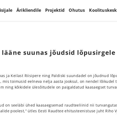
isijale
Ärikliendile
Projektid
Ohutus
Koolituskes
 lääne suunas jõudsid lõpusirgele
s ja Keilast Riisipere ning Paldiski suundadel on jõudnud lõpu
mis toimusid eelneva nelja aasta jooksul, on nendel lõikudel tä
em ning kõikidele ülesõitudele on paigaldatud kaasaegset tur
igud on seeläbi ühed kaasaegsemad raudteeliinid nii turvanguta
ide poolest,“ ütles Eesti Raudtee ehitusteenistuse juht Riho V