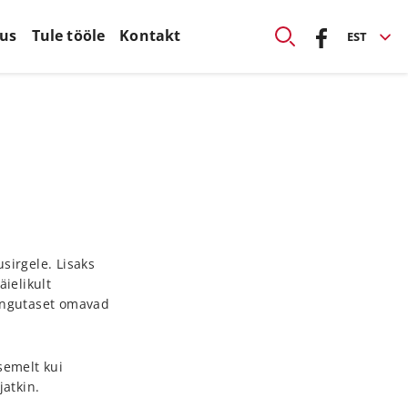
kus
Tule tööle
Kontakt
EST
sirgele. Lisaks
ielikult
vangutaset omavad
semelt kui
jatkin.