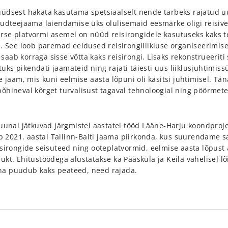
üüdsest hakata kasutama spetsiaalselt nende tarbeks rajatud u
raudteejaama laiendamise üks olulisemaid eesmärke oligi reisiv
rse platvormi asemel on nüüd reisirongidele kasutuseks kaks t
n. See loob paremad eeldused reisirongiliikluse organiseerimise
aab korraga sisse võtta kaks reisirongi. Lisaks rekonstrueeriti
ks pikendati jaamateid ning rajati täiesti uus liiklusjuhtimiss
e jaam, mis kuni eelmise aasta lõpuni oli käsitsi juhtimisel. T
põhineval kõrget turvalisust tagaval tehnoloogial ning pöörme
suunal jätkuvad järgmistel aastatel tööd Lääne-Harju koondproje
 2021. aastal Tallinn-Balti jaama piirkonda, kus suurendame 
isirongide seisuteed ning ooteplatvormid, eelmise aasta lõpust 
kt. Ehitustöödega alustatakse ka Pääsküla ja Keila vahelisel lõi
 täna puudub kaks peateed, need rajada.