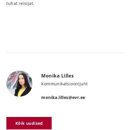
tuhat reisijat.
Monika Lilles
Kommunikatsioonijuht
monika.lilles@evr.ee
Kõik uudised