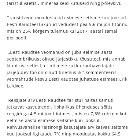
taristul väetisi, mineraalseid kütuseid ning põlevkivi.
Transiitveod moodustasid esimese seitsme kuu jooksul
Eesti Raudteel liikunud vedudest pea 5,6 miljonit tonni,
mis on 25% kõrgem tulemus kui 2017. aastal samal
perioodil.
„Eesti Raudtee veomahud on juba eelmise aasta
septembrikuust olnud järjestikku tõusuteel, mis annab
kinnitust sellest, et nii meie kui ka kaubavedajate
järjepidev töö on olnud tulemuslik,“ kommenteeris
veomahtude kasvu Eesti Raudtee juhatuse esimees Erik
Laidvee.
Reisijate arv Eesti Raudtee taristul näitas samuti
jätkuvat kasvutrendi. Kohalikus ühenduses sõitis
rongidega 4,5 miljonit inimest, mis on 7,8% rohkem kui
eelmise aasta esimese seitsme kuu jooksul.
Rahvusvahelise reisirongi kasutajate arv kasvas seitsme
kuu jooksul ligikaudu 7% ning moodustas kokku 64,5